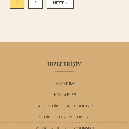
1
2
NEXT
HIZLI ERİŞİM
HAKKIMDA
MAKALELER
AYLIK VEDİK BURÇ YORUMLARI
VEDİK TÜRKİYE YORUMLARI
KİŞİSEL VERİLERİN KORUNMASI