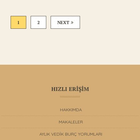
1
2
NEXT
HIZLI ERİŞİM
HAKKIMDA
MAKALELER
AYLIK VEDİK BURÇ YORUMLARI