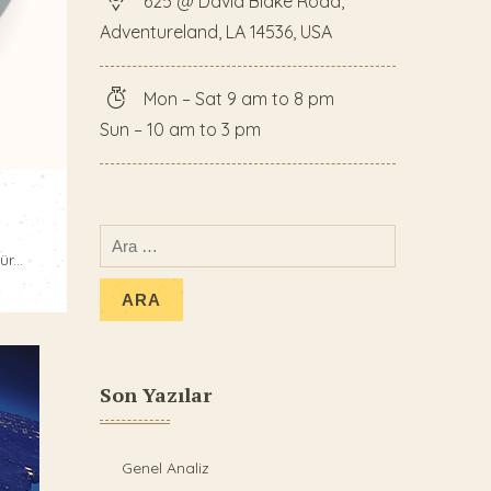
625 @ David Blake Road,
Adventureland, LA 14536, USA
Mon – Sat 9 am to 8 pm
Sun – 10 am to 3 pm
r...
Son Yazılar
Genel Analiz