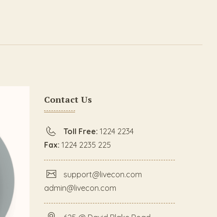
Contact Us
Toll Free:
1224 2234
Fax:
1224 2235 225
support@livecon.com
admin@livecon.com