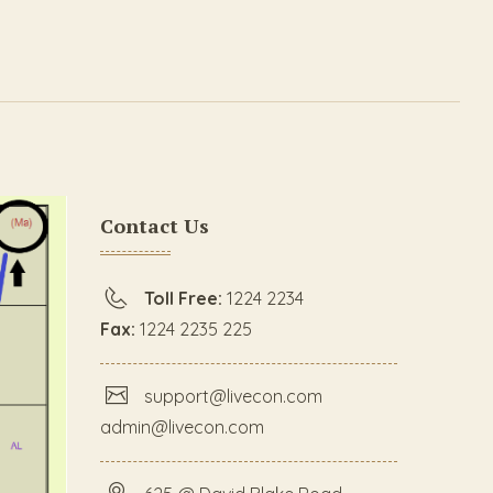
Contact Us
Toll Free:
1224 2234
Fax:
1224 2235 225
support@livecon.com
admin@livecon.com