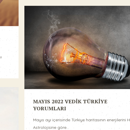
ı
MAYIS 2022 VEDİK TÜRKİYE
YORUMLARI
Mayıs ayı içerisinde Türkiye haritasının enerjilerini H
Astrolojisine göre...