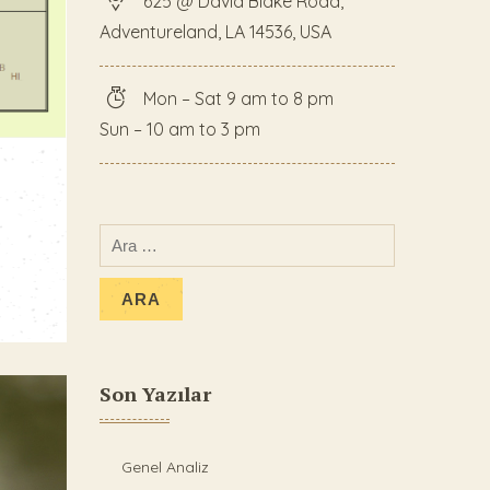
625 @ David Blake Road,
Adventureland, LA 14536, USA
Mon – Sat 9 am to 8 pm
Sun – 10 am to 3 pm
Son Yazılar
Genel Analiz