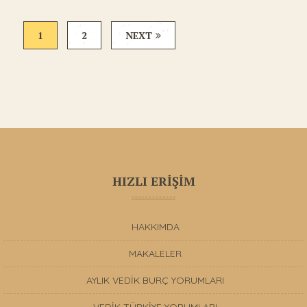
1
2
NEXT
HIZLI ERİŞİM
HAKKIMDA
MAKALELER
AYLIK VEDİK BURÇ YORUMLARI