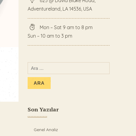
625 @ David Blake Road,
Adventureland, LA 14536, USA
Mon – Sat 9 am to 8 pm
Sun – 10 am to 3 pm
Son Yazılar
Genel Analiz