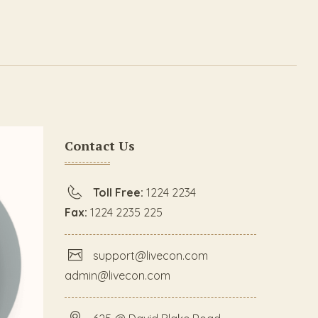
Contact Us
Toll Free:
1224 2234
Fax:
1224 2235 225
support@livecon.com
admin@livecon.com