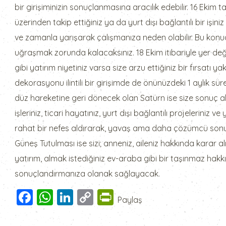
bir girişiminizin sonuçlanmasına aracılık edebilir. 16 Ekim 
üzerinden takip ettiğiniz ya da yurt dışı bağlantılı bir işi
ve zamanla yarışarak çalışmanıza neden olabilir. Bu konud
uğraşmak zorunda kalacaksınız. 18 Ekim itibariyle yer değ
gibi yatırım niyetiniz varsa size arzu ettiğiniz bir fırsatı y
dekorasyonu ilintili bir girişimde de önünüzdeki 1 aylık sü
düz hareketine geri dönecek olan Satürn ise size sonuç al
işleriniz, ticari hayatınız, yurt dışı bağlantılı projeleriniz
rahat bir nefes aldırarak, yavaş ama daha çözümcü son
Güneş Tutulması ise sizi; anneniz, aileniz hakkında karar 
yatırım, almak istediğiniz ev-araba gibi bir taşınmaz hakkı
sonuçlandırmanıza olanak sağlayacak.
Facebook
WhatsApp
LinkedIn
Copy
PrintFriendly
Paylaş
Link