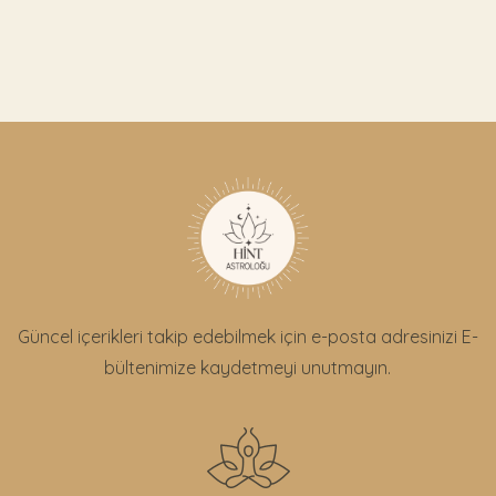
Güncel içerikleri takip edebilmek için e-posta adresinizi E-
bültenimize kaydetmeyi unutmayın.