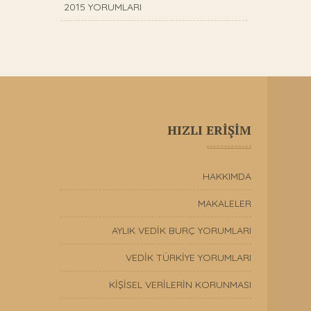
2015 YORUMLARI
HIZLI ERİŞİM
HAKKIMDA
MAKALELER
AYLIK VEDİK BURÇ YORUMLARI
VEDİK TÜRKİYE YORUMLARI
KİŞİSEL VERİLERİN KORUNMASI